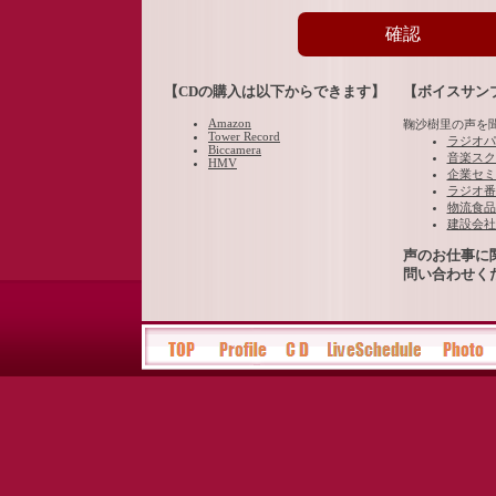
確認
【CDの購入は以下からできます】
【ボイスサン
Amazon
鞠沙樹里の声を
Tower Record
ラジオパ
Biccamera
音楽スク
HMV
企業セミ
ラジオ番
物流食品
建設会社
声のお仕事に
問い合わせく