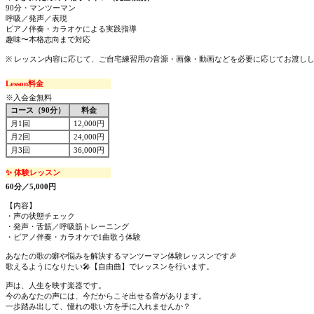
90分・マンツーマン
呼吸／発声／表現
ピアノ伴奏・カラオケによる実践指導
趣味〜本格志向まで対応
※ レッスン内容に応じて、ご自宅練習用の音源・画像・動画などを必要に応じてお渡し
Lesson料金
※入会金無料
コース（90分）
料金
月1回
12,000円
月2回
24,000円
月3回
36,000円
✨ 体験レッスン
60分／5,000円
【内容】
・声の状態チェック
・発声・舌筋／呼吸筋トレーニング
・ピアノ伴奏・カラオケで1曲歌う体験
あなたの歌の癖や悩みを解決するマンツーマン体験レッスンです🎉
歌えるようになりたい🎤【自由曲】でレッスンを行います。
声は、人生を映す楽器です。
今のあなたの声には、今だからこそ出せる音があります。
一歩踏み出して、憧れの歌い方を手に入れませんか？