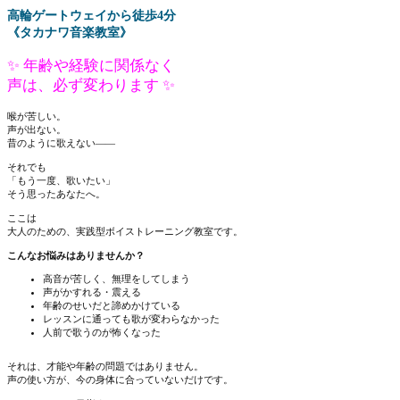
高輪ゲートウェイから徒歩4分
《タカナワ音楽教室》
✨ 年齢や経験に関係なく
声は、必ず変わります ✨
喉が苦しい。
声が出ない。
昔のように歌えない――
それでも
「もう一度、歌いたい」
そう思ったあなたへ。
ここは
大人のための、実践型ボイストレーニング教室です。
こんなお悩みはありませんか？
高音が苦しく、無理をしてしまう
声がかすれる・震える
年齢のせいだと諦めかけている
レッスンに通っても歌が変わらなかった
人前で歌うのが怖くなった
それは、才能や年齢の問題ではありません。
声の使い方が、今の身体に合っていないだけです。