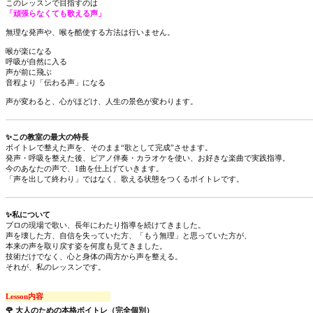
このレッスンで目指すのは
「頑張らなくても歌える声」
無理な発声や、喉を酷使する方法は行いません。
喉が楽になる
呼吸が自然に入る
声が前に飛ぶ
音程より「伝わる声」になる
声が変わると、心がほどけ、人生の景色が変わります。
✨この教室の最大の特長
ボイトレで整えた声を、そのまま“歌として完成”させます。
発声・呼吸を整えた後、ピアノ伴奏・カラオケを使い、お好きな楽曲で実践指導。
今のあなたの声で、1曲を仕上げていきます。
「声を出して終わり」ではなく、歌える状態をつくるボイトレです。
✨私について
プロの現場で歌い、長年にわたり指導を続けてきました。
声を壊した方、自信を失っていた方、「もう無理」と思っていた方が、
本来の声を取り戻す姿を何度も見てきました。
技術だけでなく、心と身体の両方から声を整える。
それが、私のレッスンです。
Lesson内容
🌹 大人のための本格ボイトレ（完全個別）